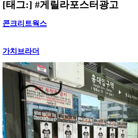
대학교 포스터 광고
[태그:]
#게릴라포스터광고
대학교 현수막 광고
대학교 컵홀더 광고
아파트 광고
콘크리트웍스
아파트 게시판 광고
아파트 엘리베이터 광고
전단지 배포
현수막 광고
가치브라더
지정게시대 광고
게릴라 현수막 광고
가로등배너 광고
게릴라 포스터 광고
컵홀더 광고