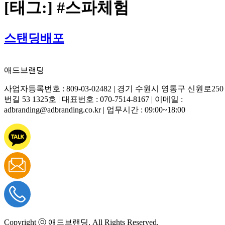
대학교 포스터 광고
[태그:]
#스파체험
대학교 현수막 광고
대학교 컵홀더 광고
아파트 광고
스탠딩배포
아파트 게시판 광고
아파트 엘리베이터 광고
전단지 배포
애드브랜딩
현수막 광고
지정게시대 광고
사업자등록번호 : 809-03-02482 | 경기 수원시 영통구 신원로250
게릴라 현수막 광고
번길 53 1325호 | 대표번호 : 070-7514-8167 | 이메일 :
가로등배너 광고
adbranding@adbranding.co.kr | 업무시간 : 09:00~18:00
게릴라 포스터 광고
컵홀더 광고
Copyright ⓒ 애드브랜딩. All Rights Reserved.