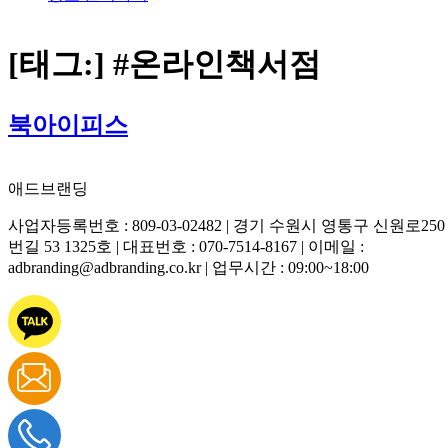
대학교 광고
대학교 포스터 광고
[태그:]
#온라인책서점
대학교 현수막 광고
대학교 컵홀더 광고
아파트 광고
북아이피스
아파트 게시판 광고
아파트 엘리베이터 광고
전단지 배포
애드브랜딩
현수막 광고
지정게시대 광고
사업자등록번호 : 809-03-02482 | 경기 수원시 영통구 신원로250
게릴라 현수막 광고
번길 53 1325호 | 대표번호 : 070-7514-8167 | 이메일 :
가로등배너 광고
adbranding@adbranding.co.kr | 업무시간 : 09:00~18:00
게릴라 포스터 광고
컵홀더 광고