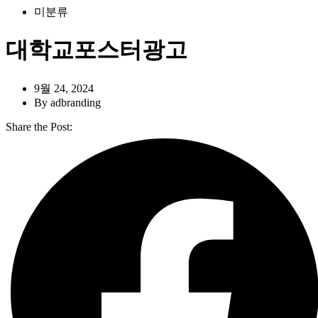
대학교 포스터 광고
미분류
대학교 현수막 광고
대학교 컵홀더 광고
대학교포스터광고
아파트 광고
아파트 게시판 광고
아파트 엘리베이터 광고
9월 24, 2024
전단지 배포
By
adbranding
현수막 광고
지정게시대 광고
Share the Post:
게릴라 현수막 광고
가로등배너 광고
게릴라 포스터 광고
컵홀더 광고